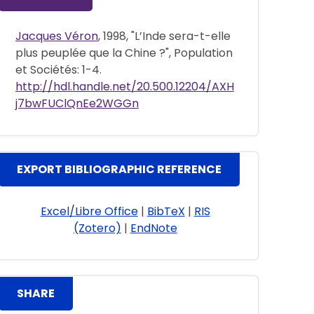
Jacques Véron
, 1998, "L’Inde sera-t-elle
plus peuplée que la Chine ?", Population
et Sociétés: 1-4.
http://hdl.handle.net/20.500.12204/AXH
j7bwFUClQnEe2WGGn
EXPORT BIBLIOGRAPHIC REFERENCE
Excel/Libre Office
|
BibTeX
|
RIS
(Zotero)
|
EndNote
SHARE