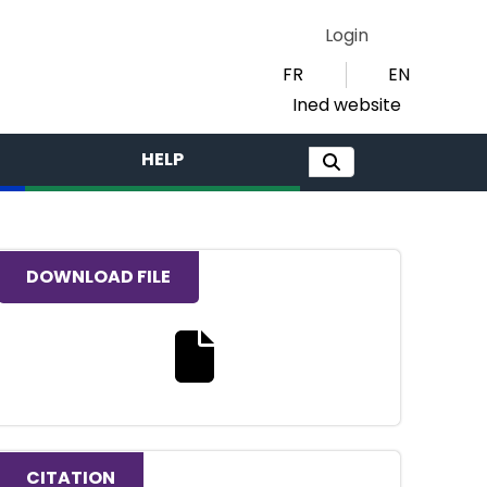
Login
FR
EN
Ined website
HELP
DOWNLOAD FILE
Download the full text file
CITATION