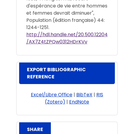
d'espérance de vie entre hommes
et femmes devrait diminuer",
Population (édition française) 44:
1244-1251.
http://hdl.handle.net/20.500.12204
/AX7Z4tZPQw0312HDrKVv
EXPORT BIBLIOGRAPHIC
REFERENCE
Excel/Libre Office
|
BibTeX
|
RIS
(Zotero)
|
EndNote
SHARE