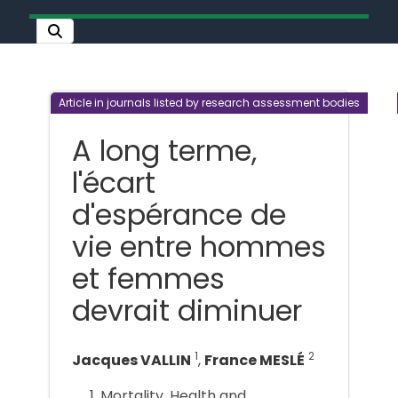
Article in journals listed by research assessment bodies
A long terme,
l'écart
d'espérance de
vie entre hommes
et femmes
devrait diminuer
1
2
Jacques VALLIN
,
France MESLÉ
Mortality, Health and