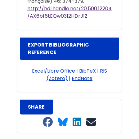
française) 46: 374-379.
http://hdl.handle.net/20.500.12204
/AX6bf6tEQw0312HDrJ1Z
EXPORT BIBLIOGRAPHIC
REFERENCE
Excel/Libre Office
|
BibTeX
|
RIS
(Zotero)
|
EndNote
SHARE
Share on Facebook
Share on Bluesky
Share on LinkedIn
Share on email