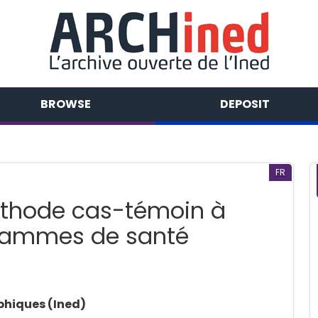
BROWSE
DEPOSIT
FR
éthode cas-témoin à
grammes de santé
phiques (Ined)