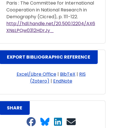
Paris : The Committee for International
Cooperation in National Research in
Demography (Cicred), p. 111-122.
http://hdl.handle.net/20.500.12204/AX6
XNsLPQw0312HDrJy_
EXPORT BIBLIOGRAPHIC REFERENCE
Excel/Libre Office
|
BibTeX
|
RIS
(Zotero)
|
EndNote
SHARE
Share on Facebook
Share on Bluesky
Share on LinkedIn
Share on email