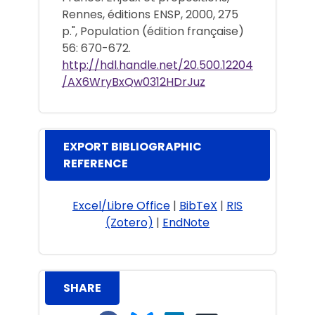
Rennes, éditions ENSP, 2000, 275
p.", Population (édition française)
56: 670-672.
http://hdl.handle.net/20.500.12204
/AX6WryBxQw0312HDrJuz
EXPORT BIBLIOGRAPHIC
REFERENCE
Excel/Libre Office
|
BibTeX
|
RIS
(Zotero)
|
EndNote
SHARE