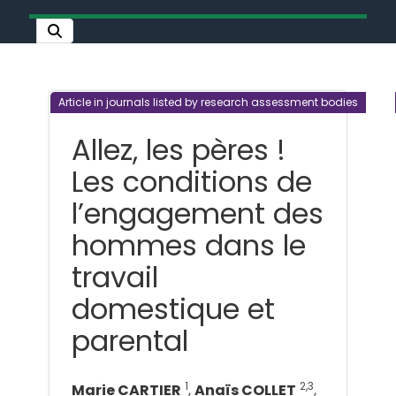
Article in journals listed by research assessment bodies
Allez, les pères !
Les conditions de
l’engagement des
hommes dans le
travail
domestique et
parental
1
2,3
Marie CARTIER
,
Anaïs COLLET
,