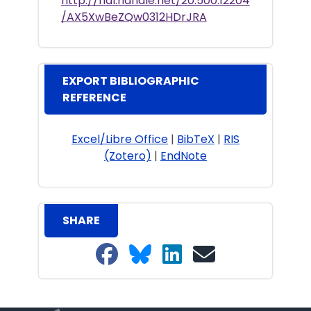
http://hdl.handle.net/20.500.12204
/AX5XwBeZQw0312HDrJRA
EXPORT BIBLIOGRAPHIC
REFERENCE
Excel/Libre Office
|
BibTeX
|
RIS
(Zotero)
|
EndNote
SHARE
Share on Facebook
Share on Bluesky
Share on LinkedIn
Share on email