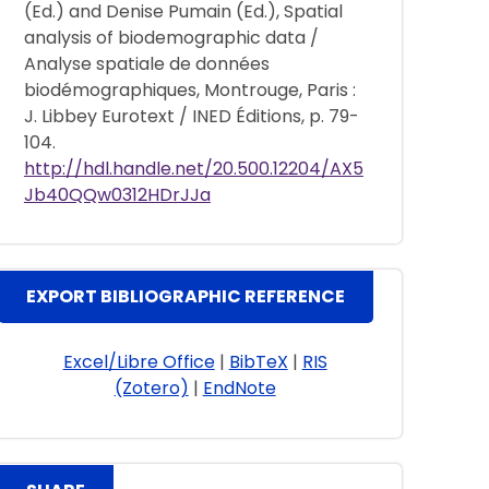
(Ed.) and Denise Pumain (Ed.), Spatial
analysis of biodemographic data /
Analyse spatiale de données
biodémographiques, Montrouge, Paris :
J. Libbey Eurotext / INED Éditions, p. 79-
104.
http://hdl.handle.net/20.500.12204/AX5
Jb40QQw0312HDrJJa
EXPORT BIBLIOGRAPHIC REFERENCE
Excel/Libre Office
|
BibTeX
|
RIS
(Zotero)
|
EndNote