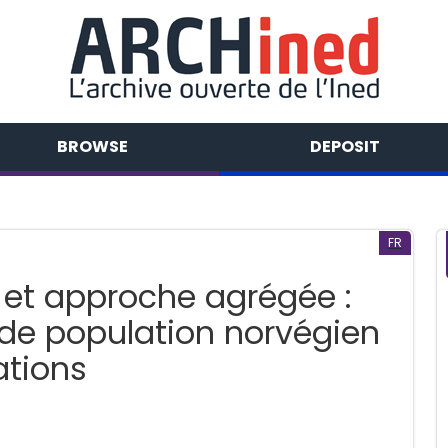
BROWSE
DEPOSIT
FR
 et approche agrégée :
e de population norvégien
ations