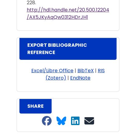
228.
http://hdl.handle.net/20.500.12204
/AX5JKyAqQw0312HDrJH1
EXPORT BIBLIOGRAPHIC
REFERENCE
Excel/Libre Office
|
BibTeX
|
RIS
(Zotero)
|
EndNote
SHARE
Share on Facebook
Share on Bluesky
Share on LinkedIn
Share on email