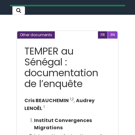
Other documents
FR
EN
TEMPER au
Sénégal :
documentation
de l’enquête
1,2
Cris BEAUCHEMIN
,
Audrey
1
LENOËL
Institut Convergences
Migrations