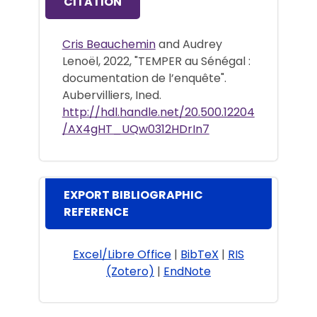
CITATION
Cris Beauchemin
and Audrey
Lenoël, 2022, "TEMPER au Sénégal :
documentation de l’enquête".
Aubervilliers, Ined.
http://hdl.handle.net/20.500.12204
/AX4gHT_UQw0312HDrIn7
EXPORT BIBLIOGRAPHIC
REFERENCE
Excel/Libre Office
|
BibTeX
|
RIS
(Zotero)
|
EndNote