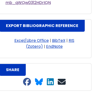
mb_qWQw0312HDrIQN
EXPORT BIBLIOGRAPHIC REFERENCE
Excel/Libre Office
|
BibTeX
|
RIS
(Zotero)
|
EndNote
SHARE
Share on Facebook
Share on Bluesky
Share on LinkedIn
Share on email