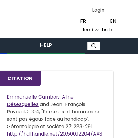
Login
FR
EN
Ined website
HELP
CITATION
Emmanuelle Cambois
,
Aline
Désesquelles
and Jean-François
Ravaud, 2004, "Femmes et hommes ne
sont pas égaux face au handicap",
Gérontologie et société 27: 283-291.
http://hdl.handle.net/20.500.12204/AX3