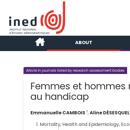
ABOUT
Article in journals listed by research assessment bodies
Femmes et hommes n
au handicap
1
Emmanuelle CAMBOIS
,
Aline DÉSESQUEL
Mortality, Health and Epidemiology, E