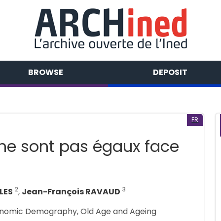
BROWSE
DEPOSIT
FR
e sont pas égaux face
2
3
LES
,
Jean-François RAVAUD
conomic Demography, Old Age and Ageing