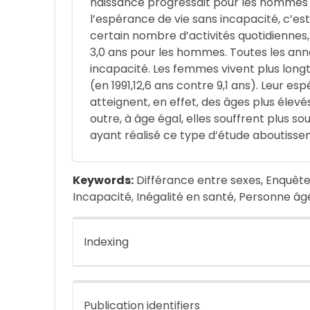
naissance progressait pour les hommes
l’espérance de vie sans incapacité, c’es
certain nombre d’activités quotidiennes
3,0 ans pour les hommes. Toutes les an
incapacité. Les femmes vivent plus lon
(en 1991,12,6 ans contre 9,1 ans). Leur es
atteignent, en effet, des âges plus élev
outre, à âge égal, elles souffrent plus s
ayant réalisé ce type d’étude aboutisse
Keywords:
Différance entre sexes, Enquête
Incapacité, Inégalité en santé, Personne âgé
Indexing
Publication identifiers