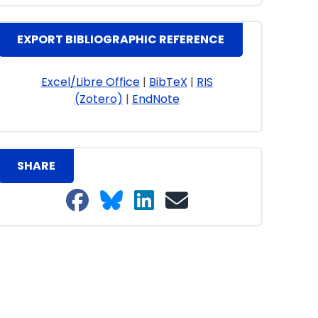
EXPORT BIBLIOGRAPHIC REFERENCE
Excel/Libre Office
|
BibTeX
|
RIS
(Zotero)
|
EndNote
SHARE
Share on Facebook
Share on Bluesky
Share on LinkedIn
Share on email