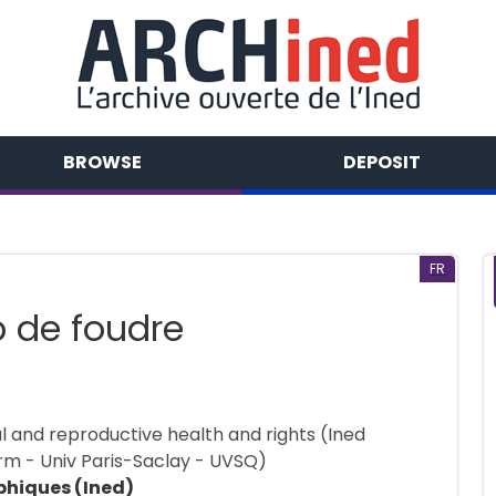
BROWSE
DEPOSIT
FR
 de foudre
al and reproductive health and rights (Ined
rm - Univ Paris-Saclay - UVSQ)
phiques (Ined)