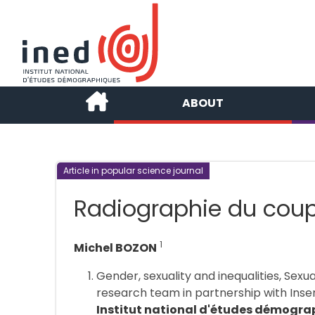
ABOUT
Article in popular science journal
Radiographie du coup
1
Michel BOZON
Gender, sexuality and inequalities, Sexu
research team in partnership with Inse
Institut national d'études démogra