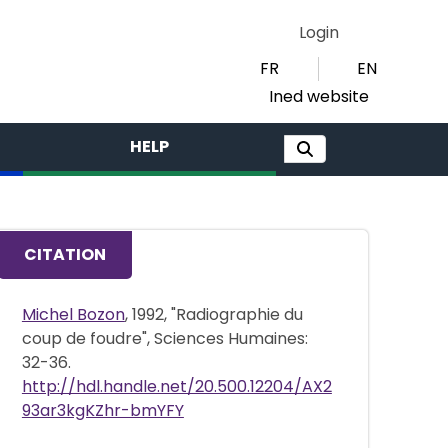
Login
FR
EN
Ined website
HELP
CITATION
Michel Bozon
, 1992, "Radiographie du
coup de foudre", Sciences Humaines:
32-36.
http://hdl.handle.net/20.500.12204/AX2
93ar3kgKZhr-bmYFY