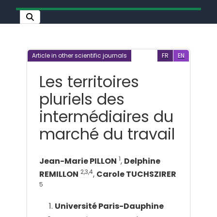
Article in other scientific journals
FR
EN
Les territoires
pluriels des
intermédiaires du
marché du travail
1
Jean-Marie PILLON
,
Delphine
2,3,4
REMILLON
,
Carole TUCHSZIRER
5
Université Paris-Dauphine