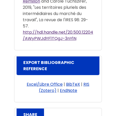
Remillon
and Carole Tuchszirer,
2019, "Les territoires pluriels des
intermédiaires du marché du
travail", La revue de l'IRES 98: 29-
57.
http://hdl.handle.net/20.500.12204
/AWyPWJdYF1TQgJ-3nY1N
EXPORT BIBLIOGRAPHIC
REFERENCE
Excel/Libre Office
|
BibTeX
|
RIS
(Zotero)
|
EndNote
SHARE