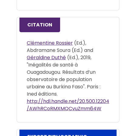
CITATION
Clémentine Rossier
(Ed.),
Abdramane Soura (Ed.) and
Géraldine Duthé
(Ed.), 2019,
"Inégalités de santé à
Ouagadougou. Résultats d’un
observatoire de population
urbaine au Burkina Faso". Paris :
Ined éditions.
http://hdl.handle.net/20.500.12204
/AWhRCoRMXMQCvuZmm64W