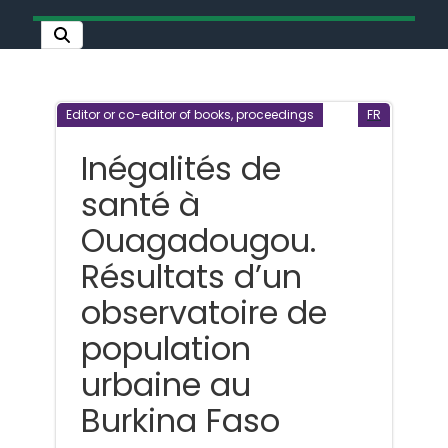
Editor or co-editor of books, proceedings
FR
Inégalités de
santé à
Ouagadougou.
Résultats d’un
observatoire de
population
urbaine au
Burkina Faso