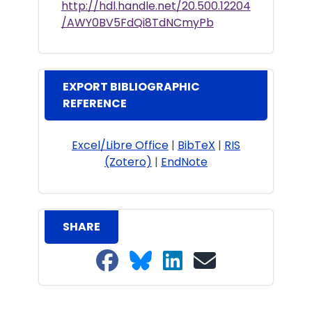
http://hdl.handle.net/20.500.12204
/AWY0BV5FdQi8TdNCmyPb
EXPORT BIBLIOGRAPHIC
REFERENCE
Excel/Libre Office
|
BibTeX
|
RIS
(Zotero)
|
EndNote
SHARE
Share on Facebook
Share on Bluesky
Share on LinkedIn
Share on email