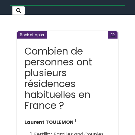
Book chapter
FR
Combien de
personnes ont
plusieurs
résidences
habituelles en
France ?
1
Laurent TOULEMON
Fertility, Families and Couples,