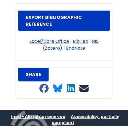
EXPORT BIBLIOGRAPHIC
REFERENCE
Excel/Libre Office
|
BibTeX
|
RIS
(Zotero)
|
EndNote
SHARE
Share on Facebook
Share on Bluesky
Share on LinkedIn
Share on email
Ined - All rights reserved
Accessibility: partially
compliant