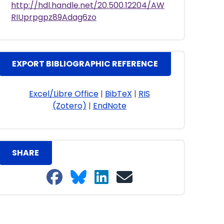
http://hdl.handle.net/20.500.12204/AW
RIUprpgpz89Adag6zo
EXPORT BIBLIOGRAPHIC REFERENCE
Excel/Libre Office
|
BibTeX
|
RIS
(Zotero)
|
EndNote
SHARE
Share on Facebook
Share on Bluesky
Share on LinkedIn
Share on email