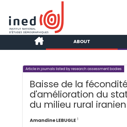
ABOUT
Article in journals listed by research assessment bodies
Baisse de la fécondit
d'amélioration du sta
du milieu rural iranien
1
Amandine LEBUGLE