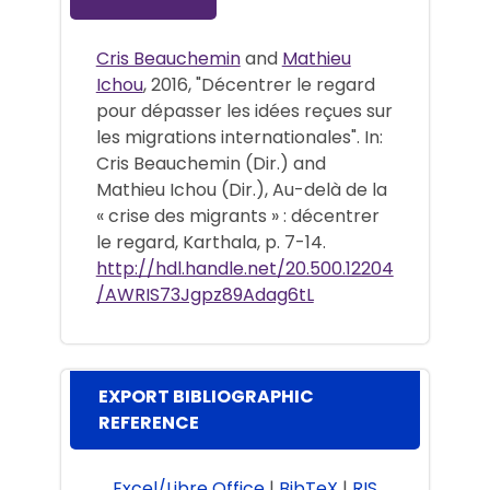
Cris Beauchemin
and
Mathieu
Ichou
, 2016, "Décentrer le regard
pour dépasser les idées reçues sur
les migrations internationales". In:
Cris Beauchemin (Dir.) and
Mathieu Ichou (Dir.), Au-delà de la
« crise des migrants » : décentrer
le regard, Karthala, p. 7-14.
http://hdl.handle.net/20.500.12204
/AWRIS73Jgpz89Adag6tL
EXPORT BIBLIOGRAPHIC
REFERENCE
Excel/Libre Office
|
BibTeX
|
RIS