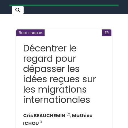
Book chapter
FR
Décentrer le
regard pour
dépasser les
idées reçues sur
les migrations
internationales
1,2
Cris BEAUCHEMIN
,
Mathieu
3
ICHOU