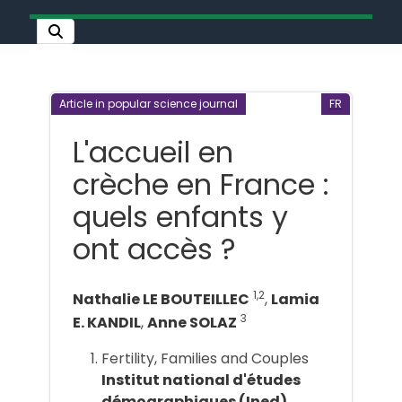
Article in popular science journal
FR
L'accueil en
crèche en France :
quels enfants y
ont accès ?
1,2
Nathalie LE BOUTEILLEC
,
Lamia
3
E. KANDIL
,
Anne SOLAZ
Fertility, Families and Couples
Institut national d'études
démographiques (Ined)