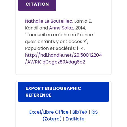
CITATION
Nathalie Le Bouteillec
, Lamia E.
Kandil and
Anne Solaz
, 2014,
"L'accueil en crèche en France :
quels enfants y ont accès ?",
Population et Sociétés: 1-4.
http://hdl.handle.net/20.500.12204
/AWRIOqCcgpz89Adag6c2
EXPORT BIBLIOGRAPHIC
REFERENCE
Excel/Libre Office
|
BibTeX
|
RIS
(Zotero)
|
EndNote