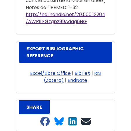
dans le bassin de la Méditerranée",
Notes de l'IPEMED: 1-32.
http://hdl.handle.net/20.500.12204
/AWRILFGzgpz89Adag6NG
EXPORT BIBLIOGRAPHIC
REFERENCE
Excel/Libre Office
|
BibTeX
|
RIS
(Zotero)
|
EndNote
SHARE
Share on Facebook
Share on Bluesky
Share on LinkedIn
Share on email