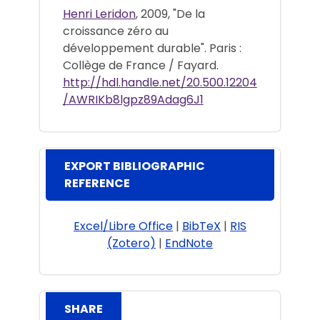
Henri Leridon
, 2009, "De la
croissance zéro au
développement durable". Paris :
Collège de France / Fayard.
http://hdl.handle.net/20.500.12204
/AWRIKb8lgpz89Adag6J1
EXPORT BIBLIOGRAPHIC
REFERENCE
Excel/Libre Office
|
BibTeX
|
RIS
(Zotero)
|
EndNote
SHARE