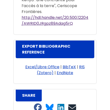
l’accès à la terre", Ceriscope
Frontières.
http://hdl.handle.net/20.500.12204
/AWRID0JRgpz89Adag5rQ
EXPORT BIBLIOGRAPHIC
REFERENCE
Excel/Libre Office
|
BibTeX
|
RIS
(Zotero)
|
EndNote
SHARE
Share on Facebook
Share on Bluesky
Share on LinkedIn
Share on email