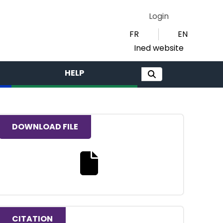
Login
FR
EN
Ined website
HELP
DOWNLOAD FILE
Download the full text file
CITATION