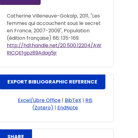
Catherine Villeneuve-Gokalp, 2011, "Les
femmes qui accouchent sous le secret
en France, 2007-2009", Population
(édition française) 66: 135-169.
http://hdl.handle.net/20.500.12204/AW
RICQEfgpz89Adag5jr
EXPORT BIBLIOGRAPHIC REFERENCE
Excel/Libre Office
|
BibTeX
|
RIS
(Zotero)
|
EndNote
SHARE