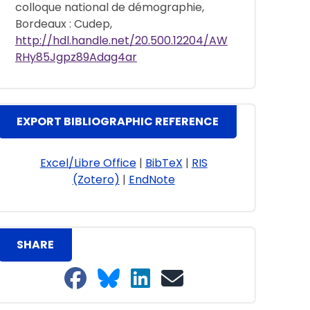
colloque national de démographie,
Bordeaux : Cudep,
http://hdl.handle.net/20.500.12204/AW
RHy85Jgpz89Adag4ar
EXPORT BIBLIOGRAPHIC REFERENCE
Excel/Libre Office
|
BibTeX
|
RIS
(Zotero)
|
EndNote
SHARE
Share on Facebook
Share on Bluesky
Share on LinkedIn
Share on email