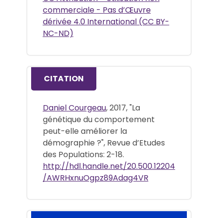
commerciale - Pas d’Œuvre
dérivée 4.0 International (CC BY-
NC-ND)
CITATION
Daniel Courgeau
, 2017, "La
génétique du comportement
peut-elle améliorer la
démographie ?", Revue d’Etudes
des Populations: 2-18.
http://hdl.handle.net/20.500.12204
/AWRHxnuOgpz89Adag4VR