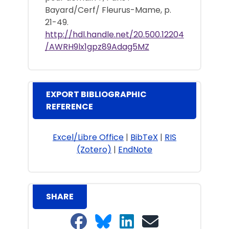
Bayard/Cerf/ Fleurus-Mame, p.
21-49.
http://hdl.handle.net/20.500.12204
/AWRH9lx1gpz89Adag5MZ
EXPORT BIBLIOGRAPHIC
REFERENCE
Excel/Libre Office
|
BibTeX
|
RIS
(Zotero)
|
EndNote
SHARE
Share on Facebook
Share on Bluesky
Share on LinkedIn
Share on email