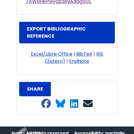
/AWRH8Pwygpz89Adag5GL
EXPORT BIBLIOGRAPHIC
REFERENCE
Excel/Libre Office
|
BibTeX
|
RIS
(Zotero)
|
EndNote
SHARE
Share on Facebook
Share on Bluesky
Share on LinkedIn
Share on email
Ined - All rights reserved
Accessibility: partially