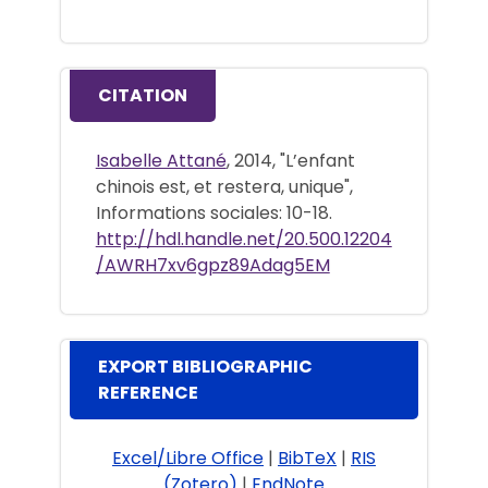
CITATION
Isabelle Attané
, 2014, "L’enfant
chinois est, et restera, unique",
Informations sociales: 10-18.
http://hdl.handle.net/20.500.12204
/AWRH7xv6gpz89Adag5EM
EXPORT BIBLIOGRAPHIC
REFERENCE
Excel/Libre Office
|
BibTeX
|
RIS
(Zotero)
|
EndNote