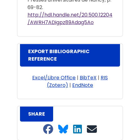
69-82.
http://hdl.handle.net/20.500.12204
/AWRH7ADigpz89Adag5Ao
EXPORT BIBLIOGRAPHIC
REFERENCE
Excel/Libre Office
|
BibTeX
|
RIS
(Zotero)
|
EndNote
SHARE
Share on Facebook
Share on Bluesky
Share on LinkedIn
Share on email