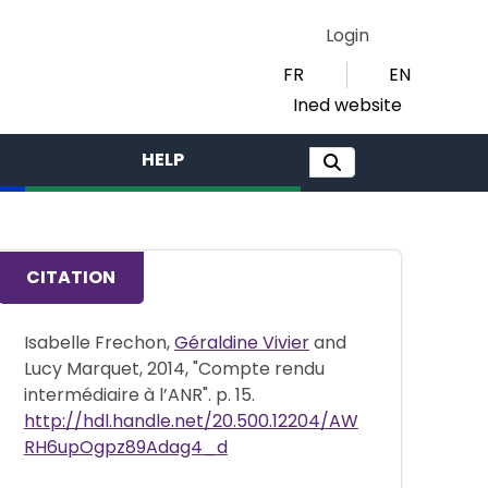
Login
FR
EN
Ined website
HELP
CITATION
Isabelle Frechon,
Géraldine Vivier
and
Lucy Marquet, 2014, "Compte rendu
intermédiaire à l’ANR". p. 15.
http://hdl.handle.net/20.500.12204/AW
RH6upOgpz89Adag4_d