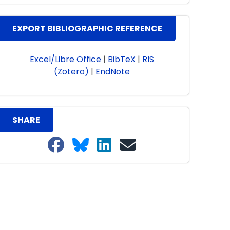
EXPORT BIBLIOGRAPHIC REFERENCE
Excel/Libre Office
|
BibTeX
|
RIS
(Zotero)
|
EndNote
SHARE
Share on Facebook
Share on Bluesky
Share on LinkedIn
Share on email