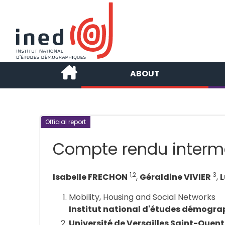
ABOUT
Official report
Compte rendu intermé
1,2
3
Isabelle FRECHON
,
Géraldine VIVIER
,
Mobility, Housing and Social Networks
Institut national d'études démogra
Université de Versailles Saint-Quen