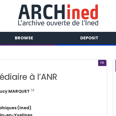
BROWSE
DEPOSIT
FR
diaire à l’ANR
1,4
Lucy MARQUET
phiques (Ined)
tin-en-Yvelines