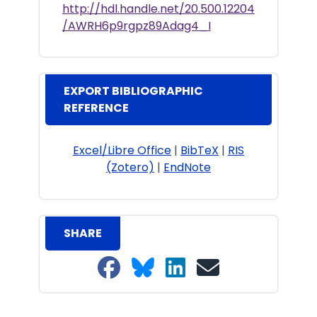
http://hdl.handle.net/20.500.12204
/AWRH6p9rgpz89Adag4_I
EXPORT BIBLIOGRAPHIC
REFERENCE
Excel/Libre Office
|
BibTeX
|
RIS
(Zotero)
|
EndNote
SHARE
Share on Facebook
Share on Bluesky
Share on LinkedIn
Share on email