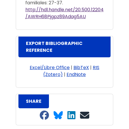
familiales: 27-37.
http://hdl.handle.net/20.500.12204
/AWRH68Pjgpz89Adag5AU
EXPORT BIBLIOGRAPHIC
REFERENCE
Excel/Libre Office
|
BibTeX
|
RIS
(Zotero)
|
EndNote
SHARE
Share on Facebook
Share on Bluesky
Share on LinkedIn
Share on email