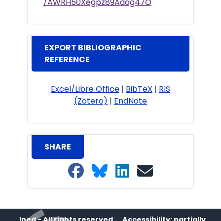
/AWRH50Xegpz89Adag47O
EXPORT BIBLIOGRAPHIC
REFERENCE
Excel/Libre Office
|
BibTeX
|
RIS
(Zotero)
|
EndNote
SHARE
Share on Facebook
Share on Bluesky
Share on LinkedIn
Share on email
Ined - All rights reserved
Accessibility: partially