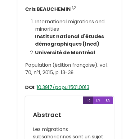
1,2
Cris BEAUCHEMIN
International migrations and
minorities
Institut national d'études
démographiques (Ined)
Université de Montréal
Population (édition française), vol.
70, n°1, 2015, p. 13-39.
DOI
:
10.3917/popu.1501.0013
FR
EN
ES
Abstract
Les migrations
subsahariennes sont un sujet