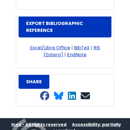
EXPORT BIBLIOGRAPHIC
REFERENCE
Excel/Libre Office
|
BibTeX
|
RIS
(Zotero)
|
EndNote
SHARE
Share on Facebook
Share on Bluesky
Share on LinkedIn
Share on email
Ined - All rights reserved
Accessibility: partially