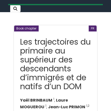
Book chapter
FR
Les trajectoires du
primaire au
supérieur des
descendants
d’immigrés et de
natifs d’un DOM
1
Yaël BRINBAUM
,
Laure
1
1,2
MOGUEROU
,
Jean-Luc PRIMON