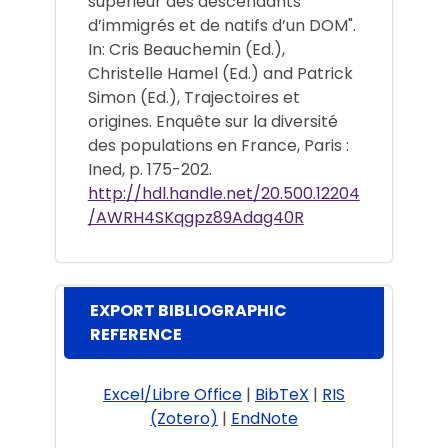
supérieur des descendants
d’immigrés et de natifs d’un DOM".
In: Cris Beauchemin (Ed.),
Christelle Hamel (Ed.) and Patrick
Simon (Ed.), Trajectoires et
origines. Enquête sur la diversité
des populations en France, Paris :
Ined, p. 175-202.
http://hdl.handle.net/20.500.12204
/AWRH4SKqgpz89Adag40R
EXPORT BIBLIOGRAPHIC
REFERENCE
Excel/Libre Office
|
BibTeX
|
RIS
(Zotero)
|
EndNote