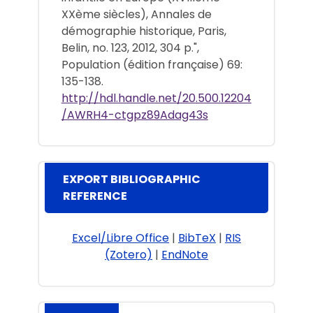
XXème siècles), Annales de
démographie historique, Paris,
Belin, no. 123, 2012, 304 p.",
Population (édition française) 69:
135-138.
http://hdl.handle.net/20.500.12204
/AWRH4-ctgpz89Adag43s
EXPORT BIBLIOGRAPHIC
REFERENCE
Excel/Libre Office
|
BibTeX
|
RIS
(Zotero)
|
EndNote