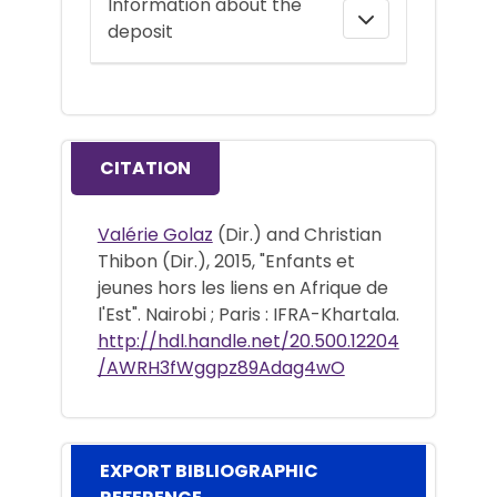
Information about the
deposit
CITATION
Valérie Golaz
(Dir.) and Christian
Thibon (Dir.), 2015, "Enfants et
jeunes hors les liens en Afrique de
l'Est". Nairobi ; Paris : IFRA-Khartala.
http://hdl.handle.net/20.500.12204
/AWRH3fWggpz89Adag4wO
EXPORT BIBLIOGRAPHIC