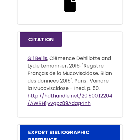
Download the full text file
CITATION
Gil Bellis
, Clémence Dehillotte and
Lydie Lemonnier, 2016, "Registre
Français de la Mucoviscidose. Bilan
des données 2015". Paris : Vaincre
la Mucoviscidose - Ined, p. 50.
http://hdl.handle.net/20.500.12204
/AWRH1jvvgpz89Adag4nh
EXPORT BIBLIOGRAPHIC
REFERENCE