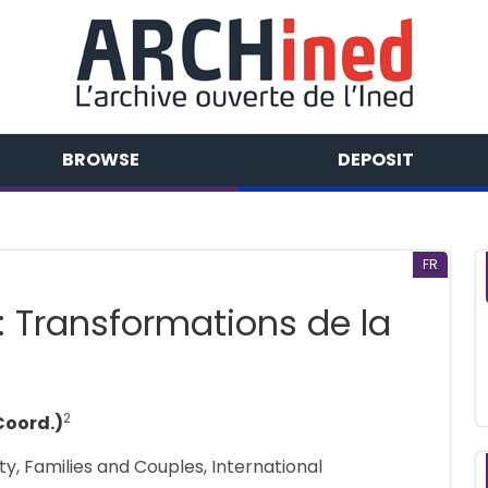
BROWSE
DEPOSIT
FR
 : Transformations de la
2
Coord.)
ity, Families and Couples, International