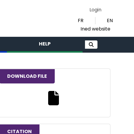
Login
FR
EN
Ined website
HELP
DOWNLOAD FILE
Download the full text file
CITATION