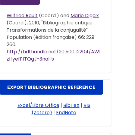
Wilfried Rault
(Coord.) and
Marie Digoix
(Coord.), 2010, "Bibliographie critique :
Transformations de la conjugalité",
Population (édition française) 66: 229-
260.
http://hdl.handle.net/20.500.12204/AW1
zHyefF1TQgJ-3naHs
EXPORT BIBLIOGRAPHIC REFERENCE
Excel/Libre Office
|
BibTeX
|
RIS
(Zotero)
|
EndNote