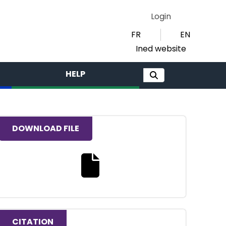
Login
FR
EN
Ined website
HELP
DOWNLOAD FILE
Download the full text file
CITATION