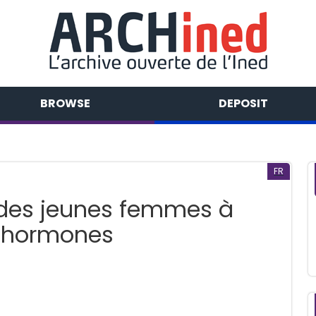
BROWSE
DEPOSIT
FR
f des jeunes femmes à
s hormones