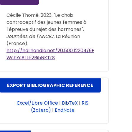
Cécile Thomé, 2023, "Le choix
contraceptif des jeunes femmes à
l’épreuve du rejet des hormones".
Journées de l'ANCIC
, La Réunion
(France).
http://hdl.handle.net/20.500.12204/9F
WshYsBLL62Ri5NKTrS
EXPORT BIBLIOGRAPHIC REFERENCE
Excel/Libre Office
|
BibTeX
|
RIS
(Zotero)
|
EndNote