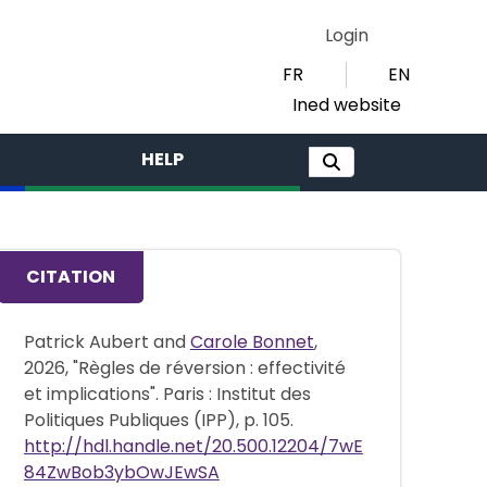
Login
FR
EN
Ined website
HELP
CITATION
Patrick Aubert and
Carole Bonnet
,
2026, "Règles de réversion : effectivité
et implications". Paris : Institut des
Politiques Publiques (IPP), p. 105.
http://hdl.handle.net/20.500.12204/7wE
84ZwBob3ybOwJEwSA