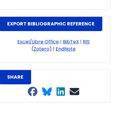
EXPORT BIBLIOGRAPHIC REFERENCE
Excel/Libre Office
|
BibTeX
|
RIS
(Zotero)
|
EndNote
SHARE
Share on Facebook
Share on Bluesky
Share on LinkedIn
Share on email