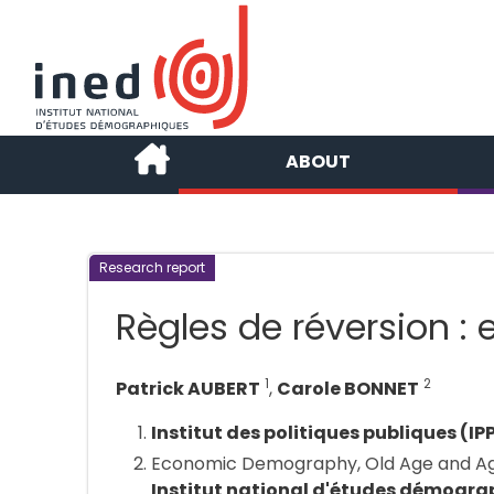
ABOUT
Research report
Règles de réversion : e
1
2
Patrick AUBERT
,
Carole BONNET
Institut des politiques publiques (IP
Economic Demography, Old Age and Ag
Institut national d'études démogra