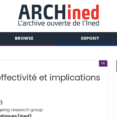
BROWSE
DEPOSIT
FR
ffectivité et implications
P)
eing research group
phiques (Ined)