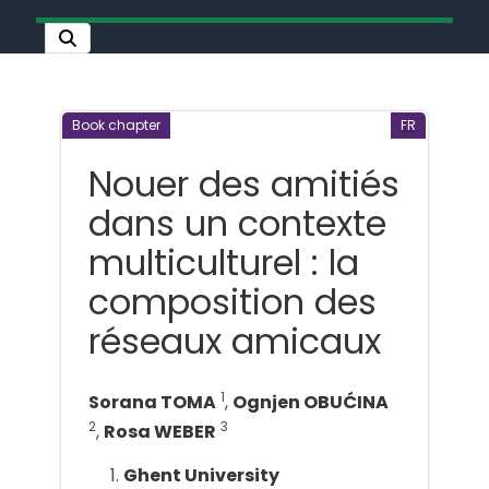
Book chapter
FR
Nouer des amitiés
dans un contexte
multiculturel : la
composition des
réseaux amicaux
1
Sorana TOMA
,
Ognjen OBUĆINA
2
3
,
Rosa WEBER
Ghent University