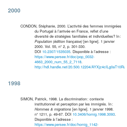
2000
CONDON, Stéphanie, 2000. L’activité des femmes immigrées
du Portugal à l’arrivée en France, reflet d’une
diversité de stratégies familiales et individuelles? In :
Population (édition française)
[en ligne]. 1 janvier
2000. Vol. 55, n° 2, p. 301‑330.
DOI
10.2307/1535035
. Disponible à l’adresse :
https://www.persee.fr/doc/pop_0032-
4663_2000_num_55_2_7118
.
http://hdl.handle.net/20.500.12204/AYXjz4cILg0aT10Ru
1998
SIMON, Patrick, 1998. La discrimination : contexte
institutionnel et perception par les immigrés. In :
Hommes & migrations
[en ligne]. 1 janvier 1998.
n° 1211, p. 49‑67. DOI
10.3406/homig.1998.3093
.
Disponible à l’adresse :
https://www.persee.fr/doc/homig_1142-