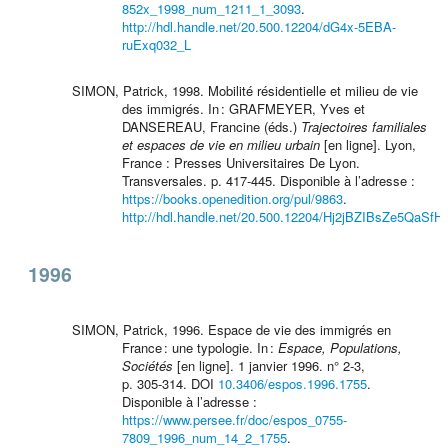
852x_1998_num_1211_1_3093
.
http://hdl.handle.net/20.500.12204/dG4x-5EBA-
ruExq032_L
SIMON, Patrick, 1998. Mobilité résidentielle et milieu de vie
des immigrés. In : GRAFMEYER, Yves et
DANSEREAU, Francine (éds.)
Trajectoires familiales
et espaces de vie en milieu urbain
[en ligne]. Lyon,
France : Presses Universitaires De Lyon.
Transversales. p. 417‑445. Disponible à l’adresse :
https://books.openedition.org/pul/9863
.
http://hdl.handle.net/20.500.12204/Hj2jBZIBsZe5QaSfH
1996
SIMON, Patrick, 1996. Espace de vie des immigrés en
France : une typologie. In :
Espace, Populations,
Sociétés
[en ligne]. 1 janvier 1996. n° 2‑3,
p. 305‑314. DOI
10.3406/espos.1996.1755
.
Disponible à l’adresse :
https://www.persee.fr/doc/espos_0755-
7809_1996_num_14_2_1755
.