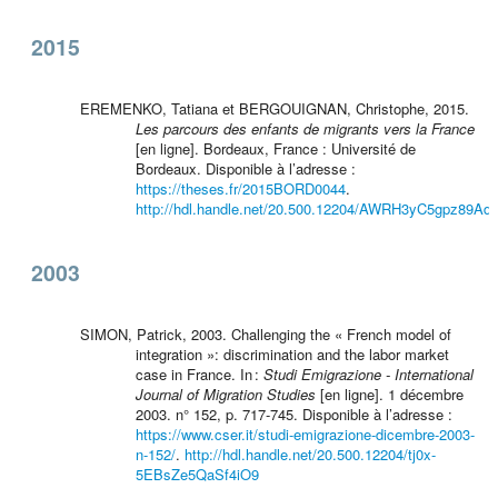
2015
EREMENKO, Tatiana et BERGOUIGNAN, Christophe, 2015.
Les parcours des enfants de migrants vers la France
[en ligne]. Bordeaux, France : Université de
Bordeaux. Disponible à l’adresse :
https://theses.fr/2015BORD0044
.
http://hdl.handle.net/20.500.12204/AWRH3yC5gpz89Ad
2003
SIMON, Patrick, 2003. Challenging the « French model of
integration »: discrimination and the labor market
case in France. In :
Studi Emigrazione - International
Journal of Migration Studies
[en ligne]. 1 décembre
2003. n° 152, p. 717‑745. Disponible à l’adresse :
https://www.cser.it/studi-emigrazione-dicembre-2003-
n-152/
.
http://hdl.handle.net/20.500.12204/tj0x-
5EBsZe5QaSf4iO9